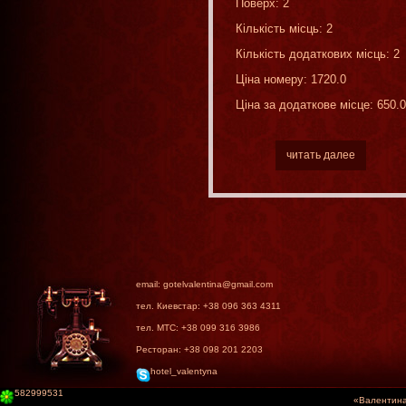
Поверх: 2
Кількість місць: 2
Кількість додаткових місць: 2
Ціна номеру: 1720.0
Ціна за додаткове місце: 650.0
читать далее
email: gotelvalentina@gmail.com
тел. Киевстар: +38 096 363 4311
тел. МТС: +38 099 316 3986
Ресторан: +38 098 201 2203
hotel_valentyna
582999531
«Валентина