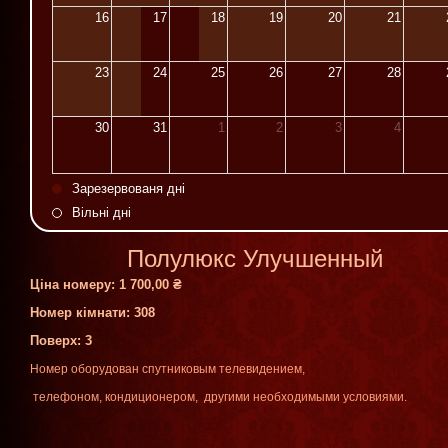
16
17
18
19
20
21
23
24
25
26
27
28
30
31
1
2
3
4
Зарезервованя дні
Вільні дні
Полулюкс Улучшенный
Ціна номеру:
1 700,00 ₴
Номер кімнати: 308
Поверх
: 3
Номер
оборудован
спутниковым
телевидением
,
телефоном
,
кондиционером
,
другими
необходимыми
условиями
.