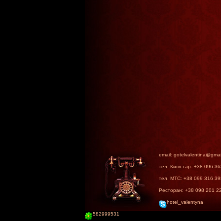
email: gotelvalentina@gma
тел. Київстар: +38 096 3
тел. МТС: +38 099 316 3
Ресторан: +38 098 201 2
hotel_valentyna
582999531