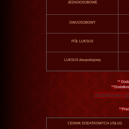
JEDNOOSOBOWE
DWUOSOBOWY
PÓŁ
LUKSUS
LUK
SUS
dwupokojowy
**
Dod
​**
Dodatko
dodatkowo
sp
**
Prac
CENNIK DODATKOWYCH USŁUG