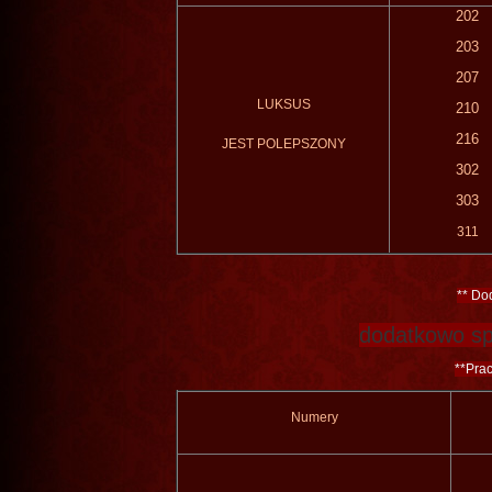
202
203
207
LUKSUS
210
216
JEST
POLEPSZONY
302
303
311
**
Do
dodatkowo
sp
**
Prac
Numery