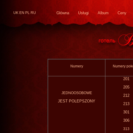
UK
EN
PL
RU
Główna
Usługi
Album
Ceny
Numery
Numery
pok
201
205
JEDNOOSOBOWE
212
JEST
POLEPSZONY
213
301
306
313