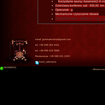
Korzystanie sauną i basenem(1-6 o
Dzierżawa konferenc sali
-
650,00
hrn
Opierunek - g
Mechaniczne czyszczenie obuwia
dodatkowo
spłaca
się
t
email: gotelvalentina@gmail.com
tel. +38 096 363 4311
tel. +38 099 316 3986
Restauracja: +38 098 201 2203
hotel_valentyna
582999531
«Валентина