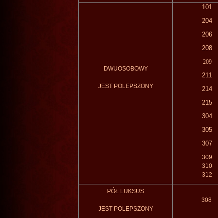
101
204
206
208
209
DWUOSOBOWY
211​
JEST
POLEPSZONY
214
215
304
305
307
309
310
312
PÓŁ
LUKSUS
308
JEST
POLEPSZONY