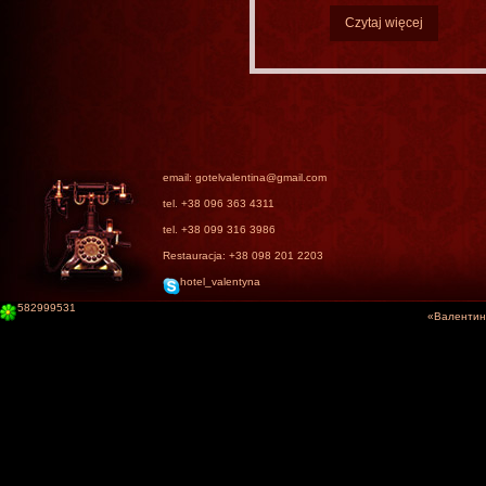
Czytaj więcej
email: gotelvalentina@gmail.com
tel. +38 096 363 4311
tel. +38 099 316 3986
Restauracja: +38 098 201 2203
hotel_valentyna
582999531
«Валентина